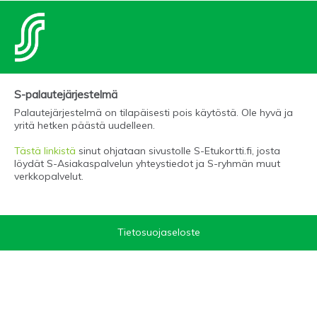
S-palautejärjestelmä
Palautejärjestelmä on tilapäisesti pois käytöstä. Ole hyvä ja
yritä hetken päästä uudelleen.
Tästä linkistä
sinut ohjataan sivustolle S-Etukortti.fi, josta
löydät S-Asiakaspalvelun yhteystiedot ja S-ryhmän muut
verkkopalvelut.
Tietosuojaseloste