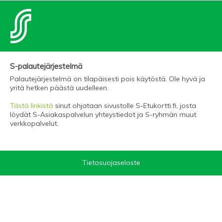
S-palautejärjestelmä
Palautejärjestelmä on tilapäisesti pois käytöstä. Ole hyvä ja
yritä hetken päästä uudelleen.
Tästä linkistä
sinut ohjataan sivustolle S-Etukortti.fi, josta
löydät S-Asiakaspalvelun yhteystiedot ja S-ryhmän muut
verkkopalvelut.
Tietosuojaseloste