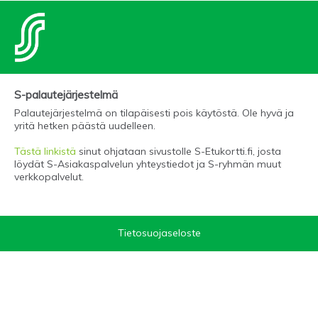
S-palautejärjestelmä
Palautejärjestelmä on tilapäisesti pois käytöstä. Ole hyvä ja
yritä hetken päästä uudelleen.
Tästä linkistä
sinut ohjataan sivustolle S-Etukortti.fi, josta
löydät S-Asiakaspalvelun yhteystiedot ja S-ryhmän muut
verkkopalvelut.
Tietosuojaseloste