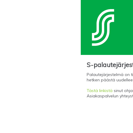
S-palautejärje
Palautejärjestelmä on ti
hetken päästä uudellee
Tästä linkistä
sinut ohjat
Asiakaspalvelun yhteys