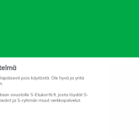
stelmä
lapäisesti pois käytöstä. Ole hyvä ja yritä
n.
aan sivustolle S-Etukortti.fi, josta löydät S-
tiedot ja S-ryhmän muut verkkopalvelut.