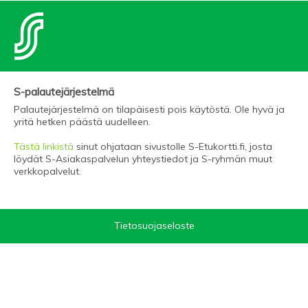
S-palautejärjestelmä
Palautejärjestelmä on tilapäisesti pois käytöstä. Ole hyvä ja
yritä hetken päästä uudelleen.
Tästä linkistä
sinut ohjataan sivustolle S-Etukortti.fi, josta
löydät S-Asiakaspalvelun yhteystiedot ja S-ryhmän muut
verkkopalvelut.
Tietosuojaseloste