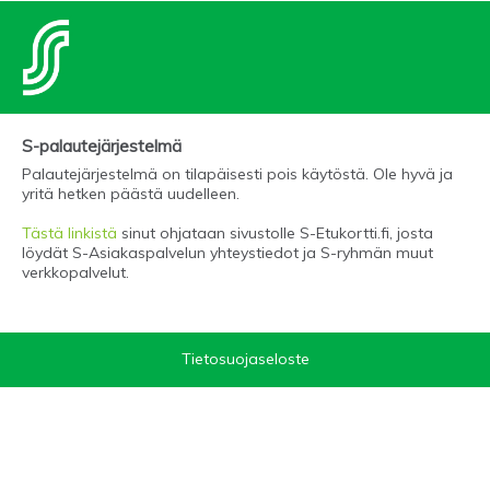
S-palautejärjestelmä
Palautejärjestelmä on tilapäisesti pois käytöstä. Ole hyvä ja
yritä hetken päästä uudelleen.
Tästä linkistä
sinut ohjataan sivustolle S-Etukortti.fi, josta
löydät S-Asiakaspalvelun yhteystiedot ja S-ryhmän muut
verkkopalvelut.
Tietosuojaseloste