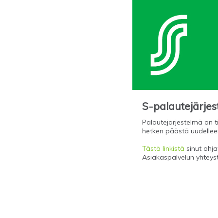
S-palautejärje
Palautejärjestelmä on ti
hetken päästä uudellee
Tästä linkistä
sinut ohjat
Asiakaspalvelun yhteys