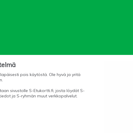
stelmä
lapäisesti pois käytöstä. Ole hyvä ja yritä
n.
aan sivustolle S-Etukortti.fi, josta löydät S-
tiedot ja S-ryhmän muut verkkopalvelut.