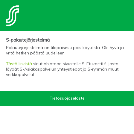
S-palautejärjestelmä
Palautejärjestelmä on tilapäisesti pois käytöstä. Ole hyvä ja
yritä hetken päästä uudelleen.
Tästä linkistä
sinut ohjataan sivustolle S-Etukortti.fi, josta
löydät S-Asiakaspalvelun yhteystiedot ja S-ryhmän muut
verkkopalvelut.
Tietosuojaseloste