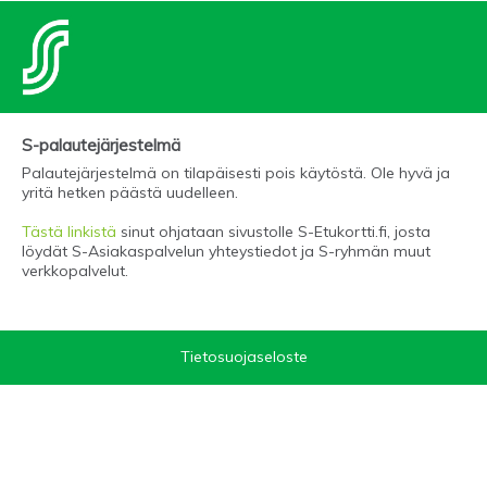
S-palautejärjestelmä
Palautejärjestelmä on tilapäisesti pois käytöstä. Ole hyvä ja
yritä hetken päästä uudelleen.
Tästä linkistä
sinut ohjataan sivustolle S-Etukortti.fi, josta
löydät S-Asiakaspalvelun yhteystiedot ja S-ryhmän muut
verkkopalvelut.
Tietosuojaseloste