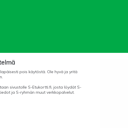
stelmä
lapäisesti pois käytöstä. Ole hyvä ja yritä
n.
aan sivustolle S-Etukortti.fi, josta löydät S-
tiedot ja S-ryhmän muut verkkopalvelut.