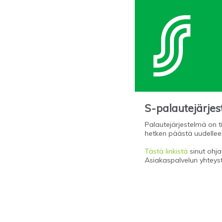
S-palautejärje
Palautejärjestelmä on ti
hetken päästä uudellee
Tästä linkistä
sinut ohjat
Asiakaspalvelun yhteys