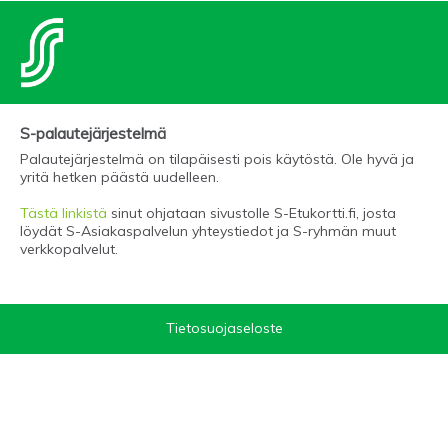
S-palautejärjestelmä
Palautejärjestelmä on tilapäisesti pois käytöstä. Ole hyvä ja
yritä hetken päästä uudelleen.
Tästä linkistä
sinut ohjataan sivustolle S-Etukortti.fi, josta
löydät S-Asiakaspalvelun yhteystiedot ja S-ryhmän muut
verkkopalvelut.
Tietosuojaseloste