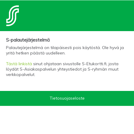
S-palautejärjestelmä
Palautejärjestelmä on tilapäisesti pois käytöstä. Ole hyvä ja
yritä hetken päästä uudelleen.
Tästä linkistä
sinut ohjataan sivustolle S-Etukortti.fi, josta
löydät S-Asiakaspalvelun yhteystiedot ja S-ryhmän muut
verkkopalvelut.
Tietosuojaseloste