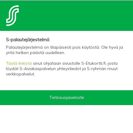
S-palautejärjestelmä
Palautejärjestelmä on tilapäisesti pois käytöstä. Ole hyvä ja
yritä hetken päästä uudelleen.
Tästä linkistä
sinut ohjataan sivustolle S-Etukortti.fi, josta
löydät S-Asiakaspalvelun yhteystiedot ja S-ryhmän muut
verkkopalvelut.
Tietosuojaseloste