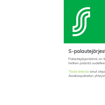
S-palautejärje
Palautejärjestelmä on ti
hetken päästä uudellee
Tästä linkistä
sinut ohjat
Asiakaspalvelun yhteys