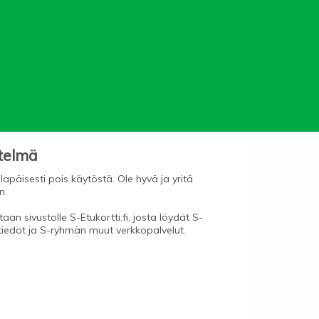
stelmä
lapäisesti pois käytöstä. Ole hyvä ja yritä
n.
aan sivustolle S-Etukortti.fi, josta löydät S-
tiedot ja S-ryhmän muut verkkopalvelut.