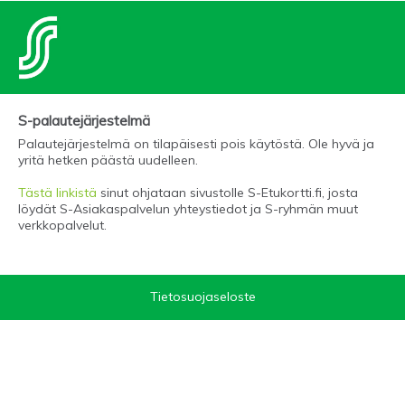
S-palautejärjestelmä
Palautejärjestelmä on tilapäisesti pois käytöstä. Ole hyvä ja
yritä hetken päästä uudelleen.
Tästä linkistä
sinut ohjataan sivustolle S-Etukortti.fi, josta
löydät S-Asiakaspalvelun yhteystiedot ja S-ryhmän muut
verkkopalvelut.
Tietosuojaseloste