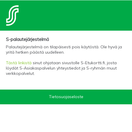
S-palautejärjestelmä
Palautejärjestelmä on tilapäisesti pois käytöstä. Ole hyvä ja
yritä hetken päästä uudelleen.
Tästä linkistä
sinut ohjataan sivustolle S-Etukortti.fi, josta
löydät S-Asiakaspalvelun yhteystiedot ja S-ryhmän muut
verkkopalvelut.
Tietosuojaseloste