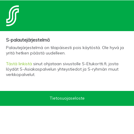
S-palautejärjestelmä
Palautejärjestelmä on tilapäisesti pois käytöstä. Ole hyvä ja
yritä hetken päästä uudelleen.
Tästä linkistä
sinut ohjataan sivustolle S-Etukortti.fi, josta
löydät S-Asiakaspalvelun yhteystiedot ja S-ryhmän muut
verkkopalvelut.
Tietosuojaseloste