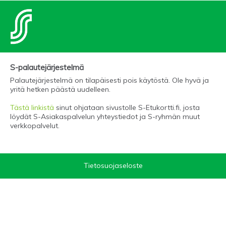
S-palautejärjestelmä
Palautejärjestelmä on tilapäisesti pois käytöstä. Ole hyvä ja
yritä hetken päästä uudelleen.
Tästä linkistä
sinut ohjataan sivustolle S-Etukortti.fi, josta
löydät S-Asiakaspalvelun yhteystiedot ja S-ryhmän muut
verkkopalvelut.
Tietosuojaseloste