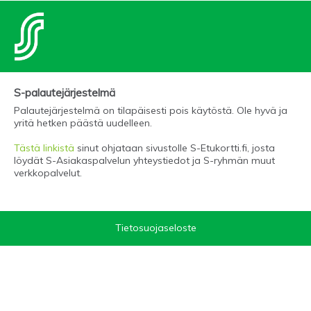
S-palautejärjestelmä
Palautejärjestelmä on tilapäisesti pois käytöstä. Ole hyvä ja
yritä hetken päästä uudelleen.
Tästä linkistä
sinut ohjataan sivustolle S-Etukortti.fi, josta
löydät S-Asiakaspalvelun yhteystiedot ja S-ryhmän muut
verkkopalvelut.
Tietosuojaseloste