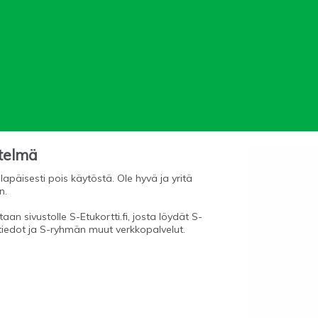
stelmä
lapäisesti pois käytöstä. Ole hyvä ja yritä
n.
aan sivustolle S-Etukortti.fi, josta löydät S-
tiedot ja S-ryhmän muut verkkopalvelut.