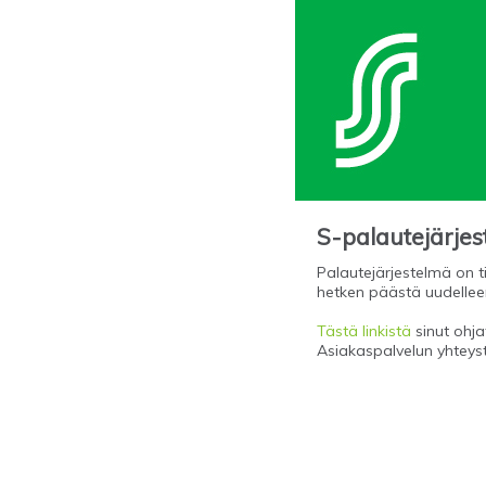
S-palautejärje
Palautejärjestelmä on ti
hetken päästä uudellee
Tästä linkistä
sinut ohjat
Asiakaspalvelun yhteys