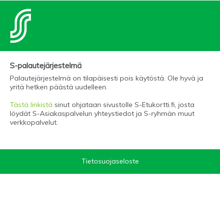
S-palautejärjestelmä
Palautejärjestelmä on tilapäisesti pois käytöstä. Ole hyvä ja
yritä hetken päästä uudelleen.
Tästä linkistä
sinut ohjataan sivustolle S-Etukortti.fi, josta
löydät S-Asiakaspalvelun yhteystiedot ja S-ryhmän muut
verkkopalvelut.
Tietosuojaseloste