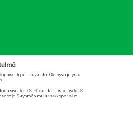
stelmä
lapäisesti pois käytöstä. Ole hyvä ja yritä
n.
aan sivustolle S-Etukortti.fi, josta löydät S-
tiedot ja S-ryhmän muut verkkopalvelut.