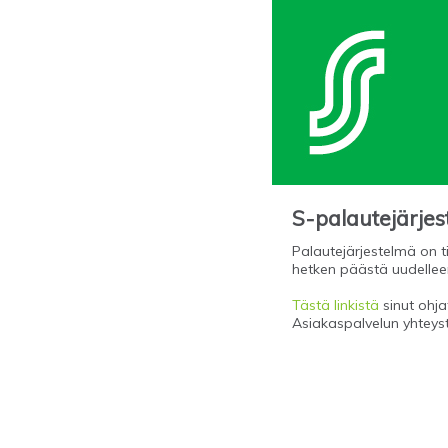
S-palautejärje
Palautejärjestelmä on ti
hetken päästä uudellee
Tästä linkistä
sinut ohjat
Asiakaspalvelun yhteys