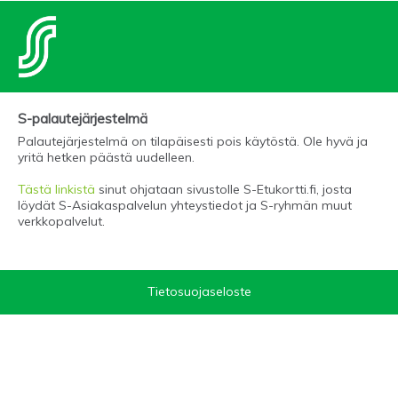
S-palautejärjestelmä
Palautejärjestelmä on tilapäisesti pois käytöstä. Ole hyvä ja
yritä hetken päästä uudelleen.
Tästä linkistä
sinut ohjataan sivustolle S-Etukortti.fi, josta
löydät S-Asiakaspalvelun yhteystiedot ja S-ryhmän muut
verkkopalvelut.
Tietosuojaseloste