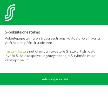
S-palautejärjestelmä
Palautejärjestelmä on tilapäisesti pois käytöstä. Ole hyvä ja
yritä hetken päästä uudelleen.
Tästä linkistä
sinut ohjataan sivustolle S-Etukortti.fi, josta
löydät S-Asiakaspalvelun yhteystiedot ja S-ryhmän muut
verkkopalvelut.
Tietosuojaseloste