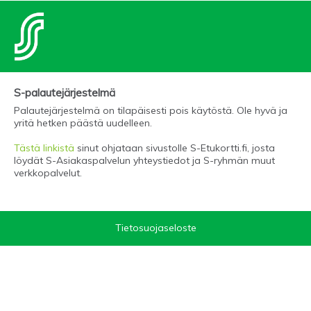
S-palautejärjestelmä
Palautejärjestelmä on tilapäisesti pois käytöstä. Ole hyvä ja
yritä hetken päästä uudelleen.
Tästä linkistä
sinut ohjataan sivustolle S-Etukortti.fi, josta
löydät S-Asiakaspalvelun yhteystiedot ja S-ryhmän muut
verkkopalvelut.
Tietosuojaseloste