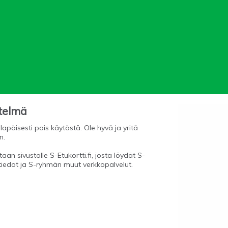
stelmä
lapäisesti pois käytöstä. Ole hyvä ja yritä
n.
aan sivustolle S-Etukortti.fi, josta löydät S-
tiedot ja S-ryhmän muut verkkopalvelut.