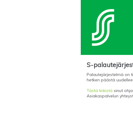
S-palautejärje
Palautejärjestelmä on ti
hetken päästä uudellee
Tästä linkistä
sinut ohjat
Asiakaspalvelun yhteys