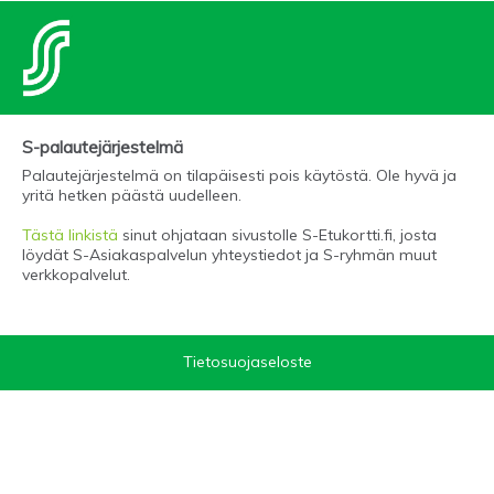
S-palautejärjestelmä
Palautejärjestelmä on tilapäisesti pois käytöstä. Ole hyvä ja
yritä hetken päästä uudelleen.
Tästä linkistä
sinut ohjataan sivustolle S-Etukortti.fi, josta
löydät S-Asiakaspalvelun yhteystiedot ja S-ryhmän muut
verkkopalvelut.
Tietosuojaseloste