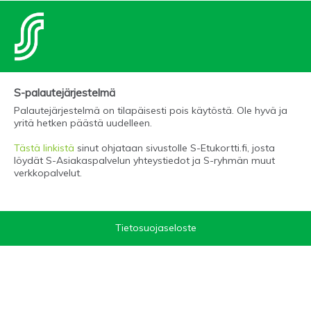
S-palautejärjestelmä
Palautejärjestelmä on tilapäisesti pois käytöstä. Ole hyvä ja
yritä hetken päästä uudelleen.
Tästä linkistä
sinut ohjataan sivustolle S-Etukortti.fi, josta
löydät S-Asiakaspalvelun yhteystiedot ja S-ryhmän muut
verkkopalvelut.
Tietosuojaseloste