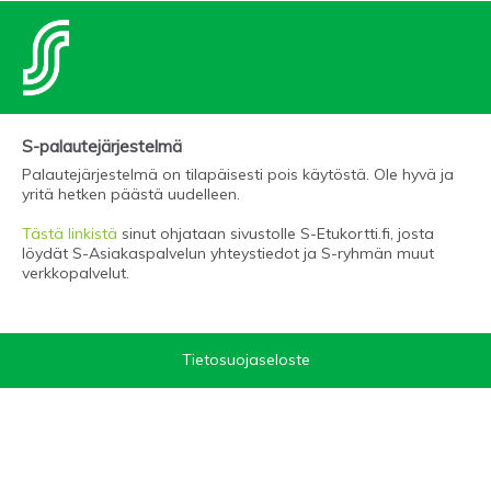
S-palautejärjestelmä
Palautejärjestelmä on tilapäisesti pois käytöstä. Ole hyvä ja
yritä hetken päästä uudelleen.
Tästä linkistä
sinut ohjataan sivustolle S-Etukortti.fi, josta
löydät S-Asiakaspalvelun yhteystiedot ja S-ryhmän muut
verkkopalvelut.
Tietosuojaseloste