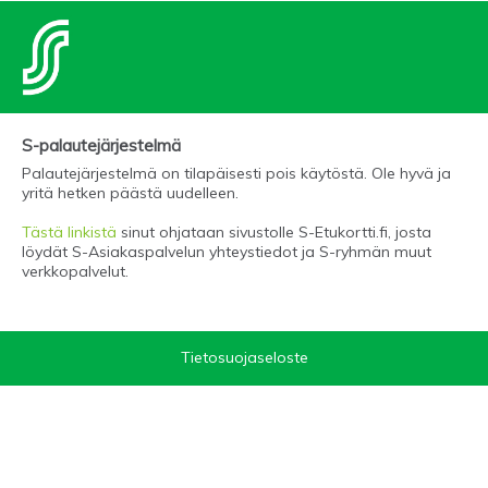
S-palautejärjestelmä
Palautejärjestelmä on tilapäisesti pois käytöstä. Ole hyvä ja
yritä hetken päästä uudelleen.
Tästä linkistä
sinut ohjataan sivustolle S-Etukortti.fi, josta
löydät S-Asiakaspalvelun yhteystiedot ja S-ryhmän muut
verkkopalvelut.
Tietosuojaseloste