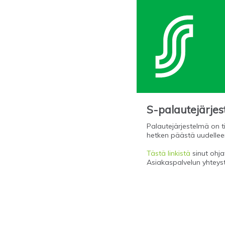
S-palautejärje
Palautejärjestelmä on ti
hetken päästä uudellee
Tästä linkistä
sinut ohjat
Asiakaspalvelun yhteys