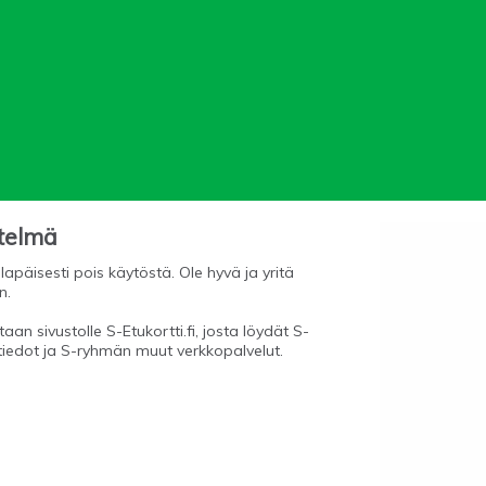
stelmä
lapäisesti pois käytöstä. Ole hyvä ja yritä
n.
aan sivustolle S-Etukortti.fi, josta löydät S-
tiedot ja S-ryhmän muut verkkopalvelut.