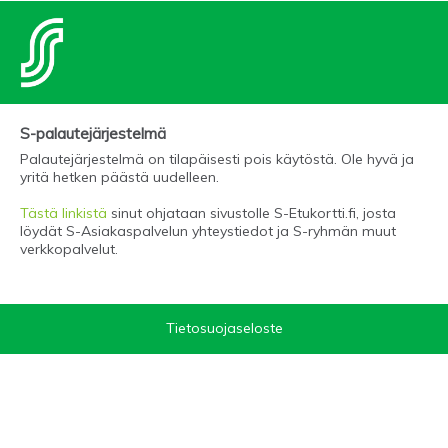
S-palautejärjestelmä
Palautejärjestelmä on tilapäisesti pois käytöstä. Ole hyvä ja
yritä hetken päästä uudelleen.
Tästä linkistä
sinut ohjataan sivustolle S-Etukortti.fi, josta
löydät S-Asiakaspalvelun yhteystiedot ja S-ryhmän muut
verkkopalvelut.
Tietosuojaseloste