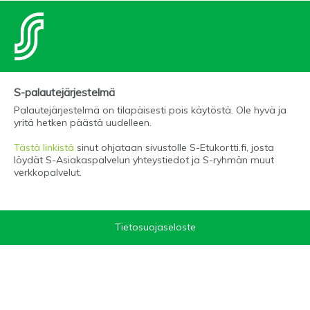
S-palautejärjestelmä
Palautejärjestelmä on tilapäisesti pois käytöstä. Ole hyvä ja
yritä hetken päästä uudelleen.
Tästä linkistä
sinut ohjataan sivustolle S-Etukortti.fi, josta
löydät S-Asiakaspalvelun yhteystiedot ja S-ryhmän muut
verkkopalvelut.
Tietosuojaseloste