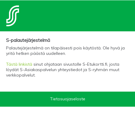
S-palautejärjestelmä
Palautejärjestelmä on tilapäisesti pois käytöstä. Ole hyvä ja
yritä hetken päästä uudelleen.
Tästä linkistä
sinut ohjataan sivustolle S-Etukortti.fi, josta
löydät S-Asiakaspalvelun yhteystiedot ja S-ryhmän muut
verkkopalvelut.
Tietosuojaseloste