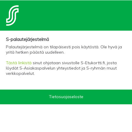
S-palautejärjestelmä
Palautejärjestelmä on tilapäisesti pois käytöstä. Ole hyvä ja
yritä hetken päästä uudelleen.
Tästä linkistä
sinut ohjataan sivustolle S-Etukortti.fi, josta
löydät S-Asiakaspalvelun yhteystiedot ja S-ryhmän muut
verkkopalvelut.
Tietosuojaseloste