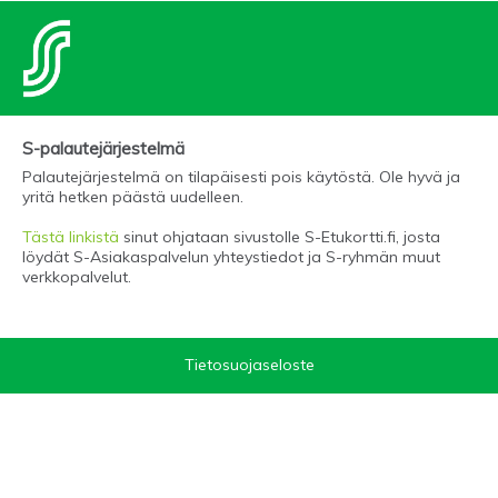
S-palautejärjestelmä
Palautejärjestelmä on tilapäisesti pois käytöstä. Ole hyvä ja
yritä hetken päästä uudelleen.
Tästä linkistä
sinut ohjataan sivustolle S-Etukortti.fi, josta
löydät S-Asiakaspalvelun yhteystiedot ja S-ryhmän muut
verkkopalvelut.
Tietosuojaseloste