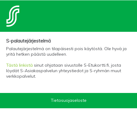
S-palautejärjestelmä
Palautejärjestelmä on tilapäisesti pois käytöstä. Ole hyvä ja
yritä hetken päästä uudelleen.
Tästä linkistä
sinut ohjataan sivustolle S-Etukortti.fi, josta
löydät S-Asiakaspalvelun yhteystiedot ja S-ryhmän muut
verkkopalvelut.
Tietosuojaseloste