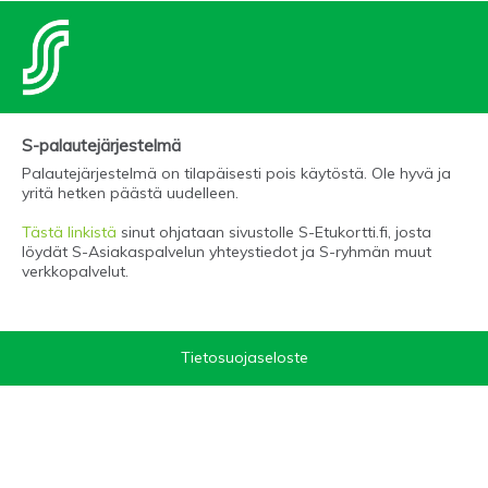
S-palautejärjestelmä
Palautejärjestelmä on tilapäisesti pois käytöstä. Ole hyvä ja
yritä hetken päästä uudelleen.
Tästä linkistä
sinut ohjataan sivustolle S-Etukortti.fi, josta
löydät S-Asiakaspalvelun yhteystiedot ja S-ryhmän muut
verkkopalvelut.
Tietosuojaseloste