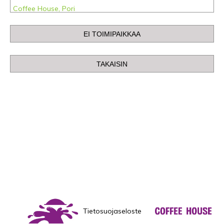
Coffee House, Pori
Coffee House, Rovaniemi
Coffee House, Tampere
Coffee House Asema-aukio, Helsinki
Coffee House IsoKristiina
Coffee House Iso Omena, Espoo
Coffee House Jumbo, Vantaa
Coffee House Kannelmäki, Helsinki
Coffee House Mylly, Raisio
Coffee House Vaakuna, Joensuu
Coffee House Wiklund, Turku
Tietosuojaseloste