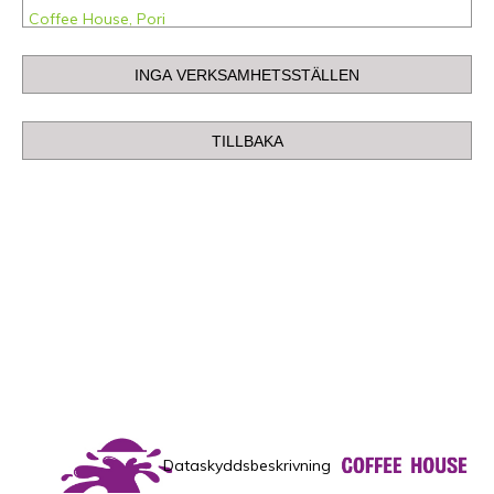
Coffee House, Pori
Coffee House, Rovaniemi
Coffee House, Tampere
Coffee House Asema-aukio, Helsinki
Coffee House IsoKristiina
Coffee House Iso Omena, Espoo
Coffee House Jumbo, Vantaa
Coffee House Kannelmäki, Helsinki
Coffee House Mylly, Raisio
Coffee House Vaakuna, Joensuu
Coffee House Wiklund, Turku
Dataskyddsbeskrivning