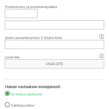
Postinumero ja postitoimipaikka:
[?]:
Jäsen-/asiointinumero S-Etukortista
Lisää liite
LISÄÄ LIITE
Haluan vastauksen ensisijaisesti:
En halua vastausta
Sähköpostitse