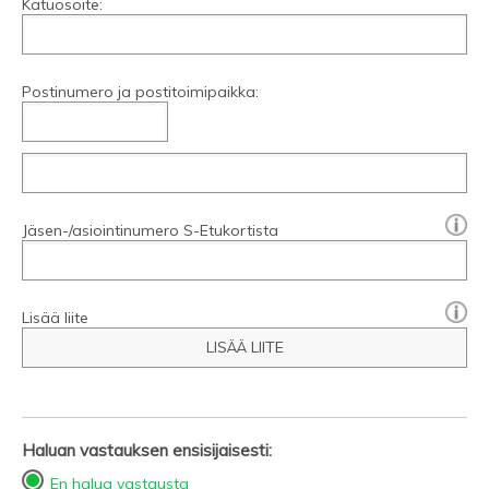
Katuosoite:
Postinumero ja postitoimipaikka:
[?]:
Jäsen-/asiointinumero S-Etukortista
Lisää liite
LISÄÄ LIITE
Haluan vastauksen ensisijaisesti:
En halua vastausta