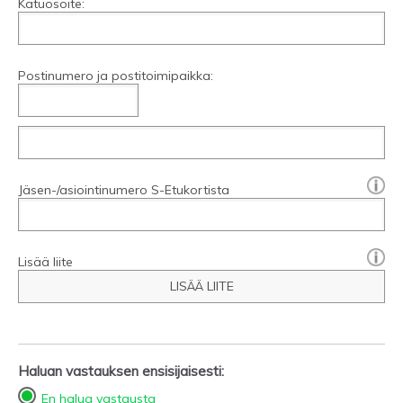
Katuosoite:
Postinumero ja postitoimipaikka:
[?]:
Jäsen-/asiointinumero S-Etukortista
Lisää liite
LISÄÄ LIITE
Haluan vastauksen ensisijaisesti:
En halua vastausta