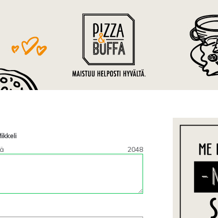
ikkeli
tä
2048