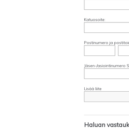
Katuosoite:
Postinumero ja postitoi
Jäsen-/asiointinumero S
Lisää liite
Haluan vastauks