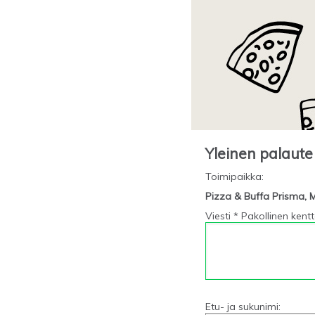
Yleinen palaute
Toimipaikka
:
Pizza & Buffa Prisma, M
Viesti * Pakollinen kent
Etu- ja sukunimi: