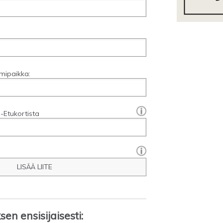
mipaikka:
[?]:
-Etukortista
LISÄÄ LIITE
en ensisijaisesti: