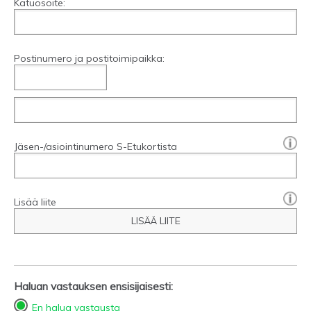
Katuosoite:
Postinumero ja postitoimipaikka:
[?]:
Jäsen-/asiointinumero S-Etukortista
Lisää liite
LISÄÄ LIITE
Haluan vastauksen ensisijaisesti:
En halua vastausta