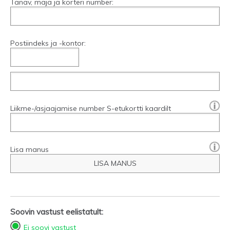
Tänav, maja ja korteri number:
Postiindeks ja -kontor:
[?]:
Liikme-/asjaajamise number S-etukortti kaardilt
Lisa manus
LISA MANUS
Soovin vastust eelistatult:
Ei soovi vastust