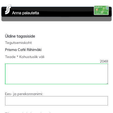
Üldine tagasiside
Tegutsemiskoht
:
Prisma Café Riihimäki
Teade * Kohustuslik väli
2048
Ees- ja perekonnanimi: