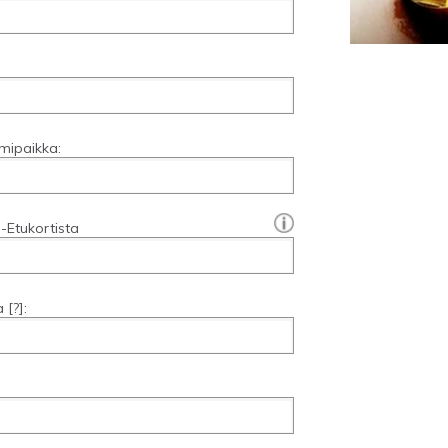
mipaikka:
[?]:
-Etukortista
a
[?]
: