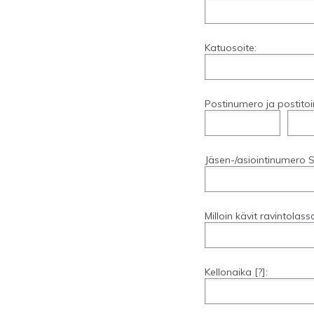
Katuosoite:
Postinumero ja postitoi
Jäsen-/asiointinumero S
Milloin kävit ravintolass
Kellonaika
[?]
: