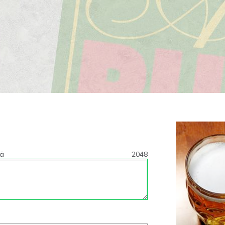
tä
2048