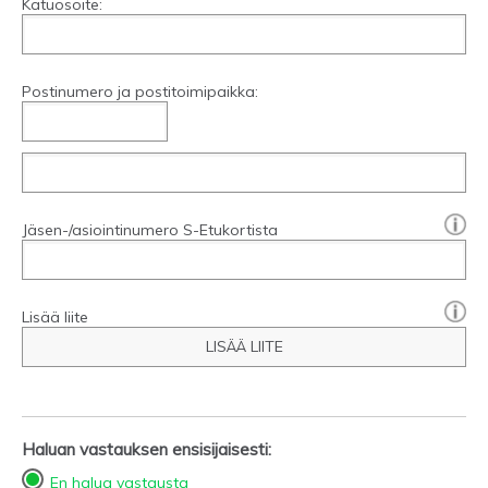
Katuosoite:
Postinumero ja postitoimipaikka:
[?]:
Jäsen-/asiointinumero S-Etukortista
Lisää liite
LISÄÄ LIITE
Haluan vastauksen ensisijaisesti:
En halua vastausta