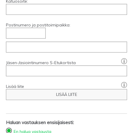
Katuosoite:
Postinumero ja postitoimipaikka:
[?]:
Jäsen-/asiointinumero S-Etukortista
Lisää liite
LISÄÄ LIITE
Haluan vastauksen ensisijaisesti:
En halua vastausta