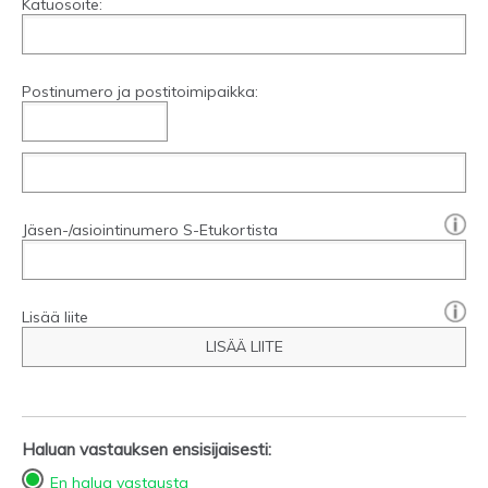
Katuosoite:
Postinumero ja postitoimipaikka:
[?]:
Jäsen-/asiointinumero S-Etukortista
Lisää liite
LISÄÄ LIITE
Haluan vastauksen ensisijaisesti:
En halua vastausta